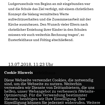
Ludgerusschule von Beginn an mit eingebunden war
und die Schule das Ziel verfolgt, mit einem christlichen
Konzept die bislang vermittelten Werte
aufrechtzuerhalten und die Zusammenarbeit mit der
Kirche auszubauen. Den Wunsch vieler Eltern nach
christlicher Erziehung ihrer Kinder in den Schulen
müssen wir auch weiterhin Rechnung tragen", so
Eusterfeldhaus und Fölting abschließend.
13.07.2018, 11:23 Uhr
Cookie Hinweis
Thomas Eusterfeldhaus
Diese Webseite verwendet Cookies, die notwendig
sind, um die Webseite zu nutzen. Weiterhin
verwenden wir Dienste von Drittanbietern, die uns
helfen, unser Webangebot zu verbessern (Website-
Optmierung). Für die Verwendung bestimmter
Dienste, benötigen wir Ihre Einwilligung. Ihre
Einwilligung können Sie jederzeit widerrufen. Weitere